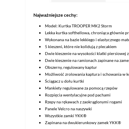
Najważniejsze cechy:
Model: Kurtka TROOPER MK2 Storm
Lekka kurtka softhellowa, chroniąca głównie pr
Wykonana na bazie lekkiego i elastycznego ma
5 kieszeni, które nie kolidują z plecakiem
Dwie kieszenie na wysokości klatki piersiowej
Dwie kieszenie na ramionach zapinane na zame
Obszerny, regulowany kaptur
Możliwość zrolowania kaptura i schowania w ko
Ściągacz u dołu kurtki
Mankiety regulowane za pomocą rzepów
Rozpięcia wentylacyjne pod pachami
Rzepy na rękawach z zaokrąglonymi rogami
Panele Velcro na naszywki
Wszystkie zamki YKK®
Zapinana na dwukierunkowy zamek YKK®