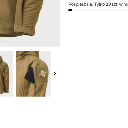
Pośpiesz się! Tylko
29
szt. w m
keyboard_arrow_right