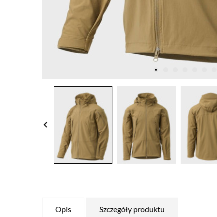
keyboard_arrow_left
Opis
Szczegóły produktu