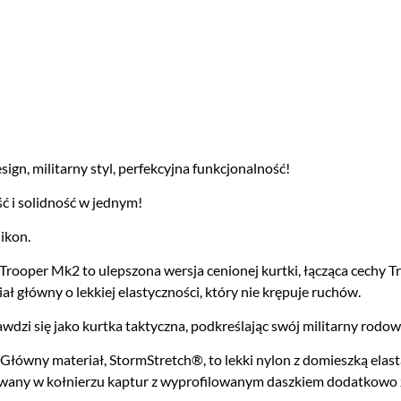
, militarny styl, perfekcyjna funkcjonalność!
ć i solidność w jednym!
ikon.
ooper Mk2 to ulepszona wersja cenionej kurtki, łącząca cechy Tro
ł główny o lekkiej elastyczności, który nie krępuje ruchów.
rawdzi się jako kurtka taktyczna, podkreślając swój militarny rodo
Główny materiał, StormStretch®, to lekki nylon z domieszką ela
howany w kołnierzu kaptur z wyprofilowanym daszkiem dodatkowo