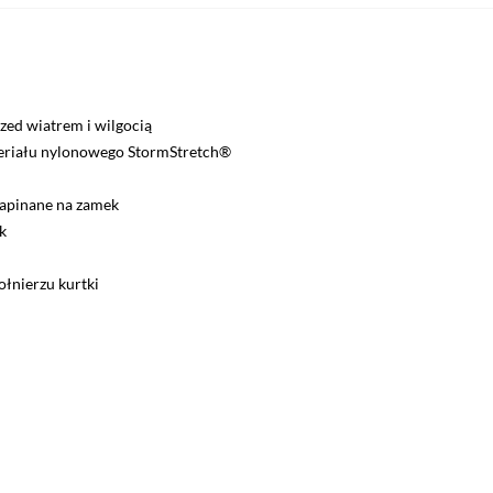
zed wiatrem i wilgocią
teriału nylonowego StormStretch®
 zapinane na zamek
k
łnierzu kurtki