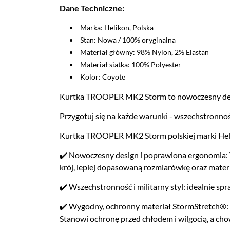
Dane Techniczne:
Marka: Helikon, Polska
Stan: Nowa / 100% oryginalna
Materiał główny: 98% Nylon, 2% Elastan
Materiał siatka: 100% Polyester
Kolor: Coyote
Kurtka TROOPER MK2 Storm to nowoczesny design
Przygotuj się na każde warunki - wszechstronnoś
Kurtka TROOPER MK2 Storm polskiej marki Hel
✔️ Nowoczesny design i poprawiona ergonomia: Tr
krój, lepiej dopasowaną rozmiarówkę oraz materia
✔️ Wszechstronność i militarny styl: idealnie sp
✔️ Wygodny, ochronny materiał StormStretch®: 
Stanowi ochronę przed chłodem i wilgocią, a c