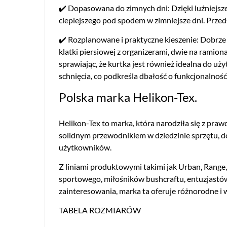
✔️ Dopasowana do zimnych dni: Dzięki luźniejsze
cieplejszego pod spodem w zimniejsze dni. Prze
✔️ Rozplanowane i praktyczne kieszenie: Dobrze
klatki piersiowej z organizerami, dwie na ramion
sprawiając, że kurtka jest również idealna do uż
schnięcia, co podkreśla dbałość o funkcjonalność
Polska marka Helikon-Tex.
Helikon-Tex to marka, która narodziła się z pra
solidnym przewodnikiem w dziedzinie sprzętu, d
użytkowników.
Z liniami produktowymi takimi jak Urban, Range,
sportowego, miłośników bushcraftu, entuzjastów
zainteresowania, marka ta oferuje różnorodne i
TABELA ROZMIARÓW