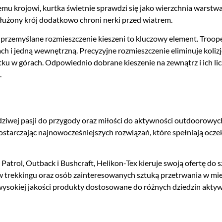
mu krojowi, kurtka świetnie sprawdzi się jako wierzchnia warstwa
dłużony krój dodatkowo chroni nerki przed wiatrem.
 przemyślane rozmieszczenie kieszeni to kluczowy element. Troop
ach i jedną wewnętrzną. Precyzyjne rozmieszczenie eliminuje koliz
ytku w górach. Odpowiednio dobrane kieszenie na zewnątrz i ich li
.
wdziwej pasji do przygody oraz miłości do aktywności outdoorowyc
ostarczając najnowocześniejszych rozwiązań, które spełniają ocz
 Patrol, Outback i Bushcraft, Helikon-Tex kieruje swoją ofertę do
 trekkingu oraz osób zainteresowanych sztuką przetrwania w mie
 wysokiej jakości produkty dostosowane do różnych dziedzin akt