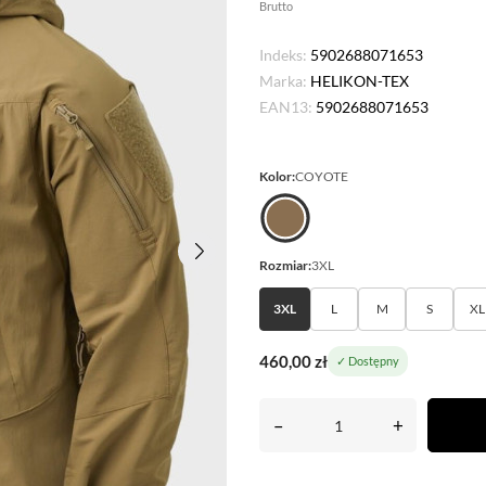
Brutto
Indeks:
5902688071653
Marka:
HELIKON-TEX
EAN13:
5902688071653
Kolor:
COYOTE
Rozmiar:
3XL
3XL
L
M
S
XL
460,00 zł
✓ Dostępny
–
+