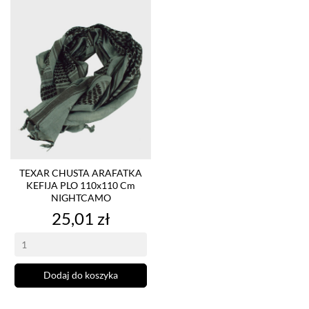
TEXAR CHUSTA ARAFATKA
KEFIJA PLO 110x110 Cm
NIGHTCAMO
Cena
25,01 zł
Dodaj do koszyka