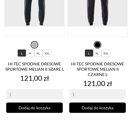
L
M
XL
XXL
L
XL
XXL
HI-TEC SPODNIE DRESOWE
HI-TEC SPODNIE DRESOWE
SPORTOWE MELIAN II SZARE L
SPORTOWE MELIAN II
CZARNE L
Cena
121,00 zł
Cena
121,00 zł
Dodaj do koszyka
Dodaj do koszyka