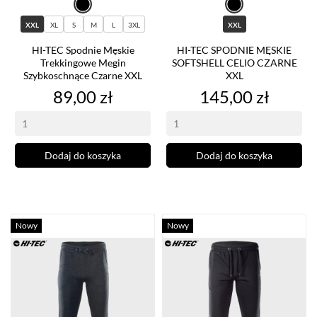
XXL
XL
S
M
L
3XL
XXL
HI-TEC Spodnie Męskie
HI-TEC SPODNIE MĘSKIE
Trekkingowe Megin
SOFTSHELL CELIO CZARNE
Szybkoschnące Czarne XXL
XXL
Cena
Cena
89,00 zł
145,00 zł
Dodaj do koszyka
Dodaj do koszyka
Nowy
Nowy