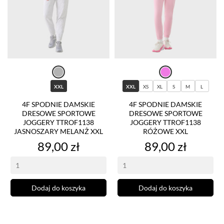
XXL
XXL
XS
XL
S
M
L
4F SPODNIE DAMSKIE
4F SPODNIE DAMSKIE
DRESOWE SPORTOWE
DRESOWE SPORTOWE
JOGGERY TTROF1138
JOGGERY TTROF1138
JASNOSZARY MELANŻ XXL
RÓŻOWE XXL
Cena
Cena
89,00 zł
89,00 zł
Dodaj do koszyka
Dodaj do koszyka