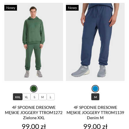
Nowy
Nowy
XXL
XL
S
M
L
M
4F SPODNIE DRESOWE
4F SPODNIE DRESOWE
MĘSKIE JOGGERY TTROM1272
MĘSKIE JOGGERY TTROM1139
Zielone XXL
Denim M
Cena
Cena
99,00 zł
99,00 zł