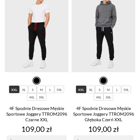
XXL
XL
S
M
L
5XL
XXL
XL
S
M
L
5XL
4XL
3XL
4XL
3XL
4F Spodnie Dresowe Męskie
4F Spodnie Dresowe Męskie
Sportowe Joggery TTROM2096
Sportowe Joggery TTROM2096
Czarne XXL
Głęboka Czerń XXL
Cena
Cena
109,00 zł
109,00 zł