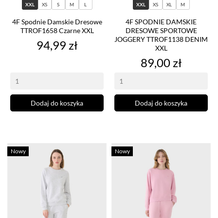
XXL
XS
S
M
L
XXL
XS
XL
M
4F Spodnie Damskie Dresowe
4F SPODNIE DAMSKIE
TTROF1658 Czarne XXL
DRESOWE SPORTOWE
JOGGERY TTROF1138 DENIM
Cena
94,99 zł
XXL
Cena
89,00 zł
Dodaj do koszyka
Dodaj do koszyka
Nowy
Nowy