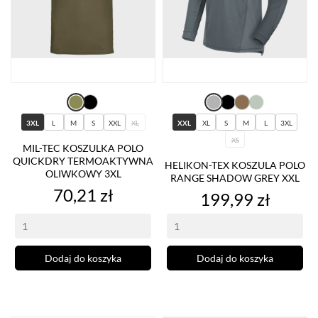
3XL
L
M
S
XXL
XL
XXL
XL
S
M
L
3XL
XS
MIL-TEC KOSZULKA POLO
QUICKDRY TERMOAKTYWNA
HELIKON-TEX KOSZULA POLO
OLIWKOWY 3XL
RANGE SHADOW GREY XXL
Cena
70,21 zł
Cena
199,99 zł
Dodaj do koszyka
Dodaj do koszyka