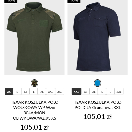
Nowy
Nowy
XS
S
M
L
XL
XXL
3XL
XXL
XS
XL
S
L
3XL
TEXAR KOSZULKA POLO
TEXAR KOSZULKA POLO
WOJSKOWA WP Wzór
POLICJA Granatowa XXL
304A/MON
Cena
105,01 zł
OLIWKOWA/WZ.93 XS
Cena
105,01 zł