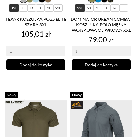
3XL
L
M
S
XL
XXL
XXL
XS
XL
S
M
L
TEXAR KOSZULKA POLO ELITE
DOMINATOR URBAN COMBAT
SZARA 3XL
KOSZULKA POLO MĘSKA
WOJSKOWA OLIWKOWA XXL
Cena
105,01 zł
Cena
79,00 zł
Dodaj do koszyka
Dodaj do koszyka
Nowy
Nowy