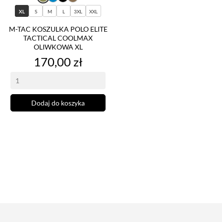
XL
S
M
L
3XL
XXL
M-TAC KOSZULKA POLO ELITE
TACTICAL COOLMAX
OLIWKOWA XL
Cena
170,00 zł
Dodaj do koszyka