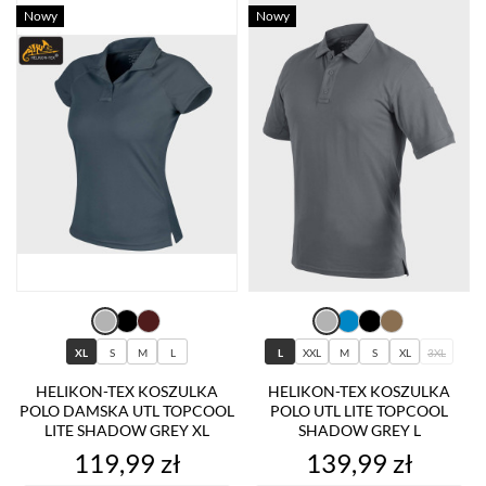
Nowy
Nowy
XL
S
M
L
L
XXL
M
S
XL
3XL
HELIKON-TEX KOSZULKA
HELIKON-TEX KOSZULKA
POLO DAMSKA UTL TOPCOOL
POLO UTL LITE TOPCOOL
LITE SHADOW GREY XL
SHADOW GREY L
Cena
Cena
119,99 zł
139,99 zł