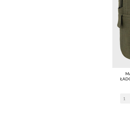
M
ŁAD