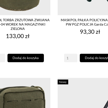
L TORBA ZRZUTOWA ZWIJANA
MASKPOL PAŁKA POLICYJNA
-04 WOREK NA MAGAZYNKI
PW PGZ POLICJA Garda Cz
ZIELONA
Cena
93,30 zł
Cena
133,00 zł
Dodaj do koszyka
Dodaj do koszy
Nowy