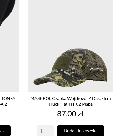
 TONFA
MASKPOL Czapka Wojskowa Z Daszkiem
A Z
Truck Hat TH-02 Mapa
Cena
87,00 zł
ka
Dodaj do koszyka