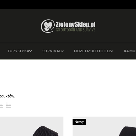
TURYSTYKA
SURVIVAL
NOŻE I MULTITOOLE
KAMU
roduktów.
Nowy