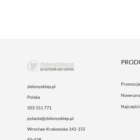
PROD
Promocje
zielonysklep.pl
Nowe pro
Polska
Najczęśc
503 151 771
pytanie@zielonysklep.pl
Wrocław Krakowska 141-155
50-428