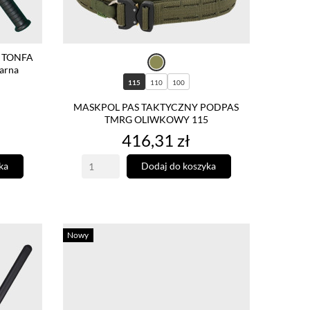
 TONFA
arna
115
110
100
MASKPOL PAS TAKTYCZNY PODPAS
TMRG OLIWKOWY 115
Cena
416,31 zł
ka
Dodaj do koszyka
Nowy