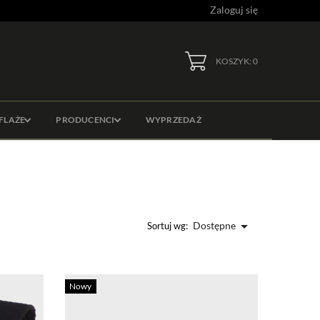
Zaloguj się
KOSZYK: 0
FLAŻE
PRODUCENCI
WYPRZEDAŻ

Dostępne
Sortuj wg:
Nowy