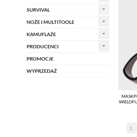
SURVIVAL
keyboard_arrow_down
NOŻE I MULTITOOLE
keyboard_arrow_down
KAMUFLAŻE
keyboard_arrow_down
PRODUCENCI
keyboard_arrow_down
PROMOCJE
WYPRZEDAŻ
MASKP
WIELOF