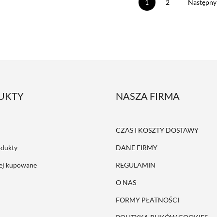
1
2
Następny
UKTY
NASZA FIRMA
CZAS I KOSZTY DOSTAWY
dukty
DANE FIRMY
iej kupowane
REGULAMIN
O NAS
FORMY PŁATNOŚCI