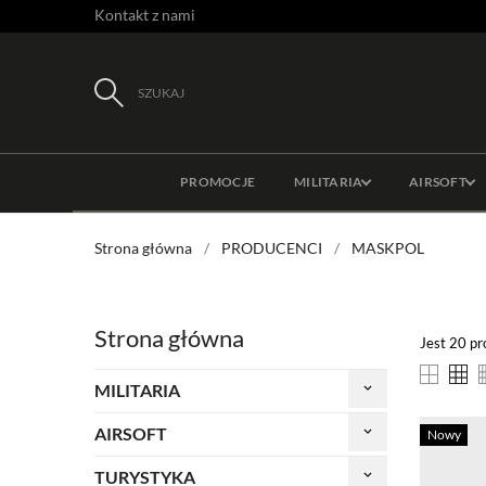
Kontakt z nami
SZUKAJ
PROMOCJE
MILITARIA
AIRSOFT
Strona główna
PRODUCENCI
MASKPOL
Strona główna
Jest 20 p
MILITARIA
keyboard_arrow_down
AIRSOFT
keyboard_arrow_down
Nowy
TURYSTYKA
keyboard_arrow_down