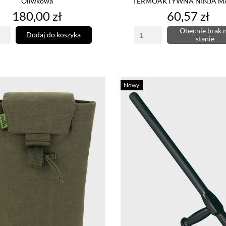
Oliwkowa
TERMOAKTYWNA NINJA M
Cena
Cena
180,00 zł
60,57 zł
Obecnie brak 
Dodaj do koszyka
stanie
Nowy