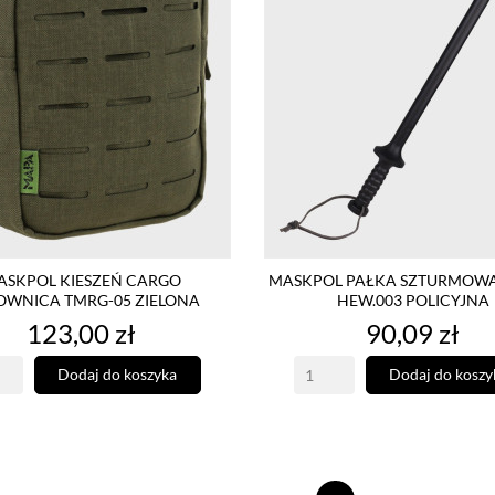
ASKPOL KIESZEŃ CARGO
MASKPOL PAŁKA SZTURMOWA 
OWNICA TMRG-05 ZIELONA
HEW.003 POLICYJNA
Cena
Cena
123,00 zł
90,09 zł
Dodaj do koszyka
Dodaj do koszy