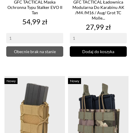
GFC TACTICAL Maska
GFC TACTICAL Ładownica
Ochronna Typu Stalker EVO II
Modularna Do Karabinu AK
Tan
/M4 /M16 / Aug/ Grot TC
Molle...
Cena
54,99 zł
Cena
27,99 zł
Obecnie brak na stanie
Dodaj do koszyka
Nowy
Nowy