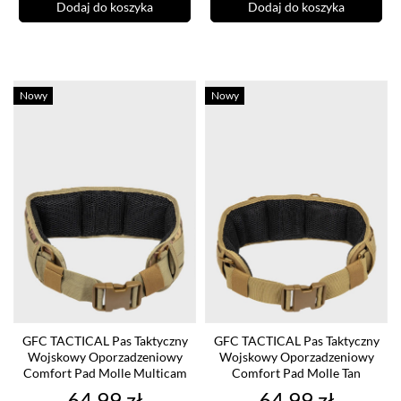
Dodaj do koszyka
Dodaj do koszyka
Nowy
Nowy
GFC TACTICAL Pas Taktyczny
GFC TACTICAL Pas Taktyczny
Wojskowy Oporzadzeniowy
Wojskowy Oporzadzeniowy
Comfort Pad Molle Multicam
Comfort Pad Molle Tan
Cena
Cena
64,99 zł
64,99 zł