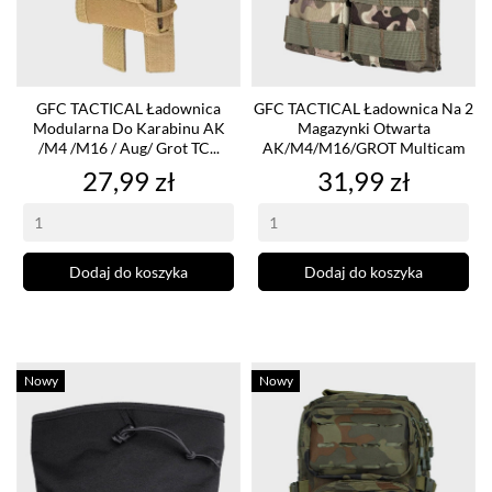
GFC TACTICAL Ładownica
GFC TACTICAL Ładownica Na 2
Modularna Do Karabinu AK
Magazynki Otwarta
/M4 /M16 / Aug/ Grot TC...
AK/M4/M16/GROT Multicam
Cena
Cena
27,99 zł
31,99 zł
Dodaj do koszyka
Dodaj do koszyka
Nowy
Nowy