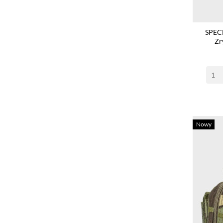
SPEC
Zr
Nowy