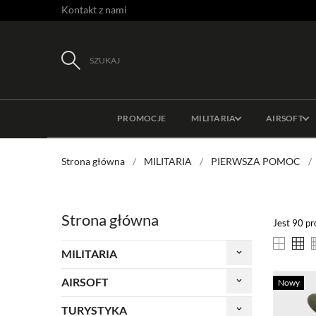
Kontakt z nami
SZUKAJ
PROMOCJE
MILITARIA
AIRSOFT
Strona główna
MILITARIA
PIERWSZA POMOC
Strona główna
Jest 90 p
MILITARIA
keyboard_arrow_down
AIRSOFT
keyboard_arrow_down
Nowy
TURYSTYKA
keyboard_arrow_down