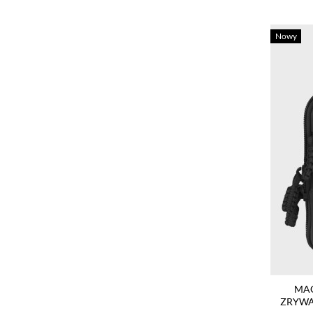
Nowy
MA
ZRYWA