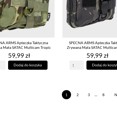
NA ARMS Apteczka Taktyczna
SPECNA ARMS Apteczka Takt
a Mała SATAC Multicam Tropic
Zrywana Mała SATAC Multica
Cena
Cena
59,99 zł
59,99 zł
Dodaj do koszyka
Dodaj do koszy
1
2
3
…
8
N