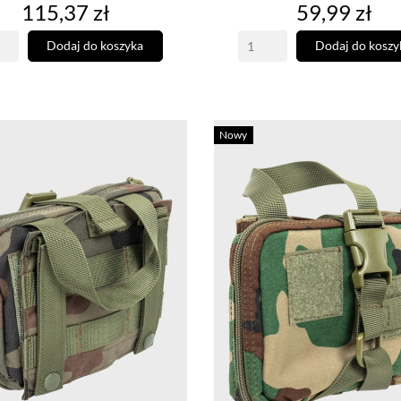
Cena
Cena
115,37 zł
59,99 zł
Dodaj do koszyka
Dodaj do koszy
Nowy