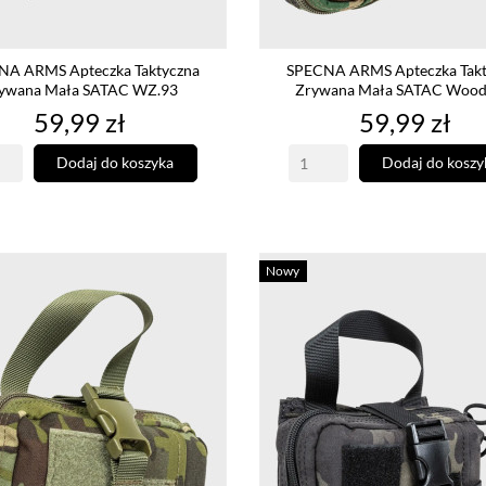
NA ARMS Apteczka Taktyczna
SPECNA ARMS Apteczka Takt
ywana Mała SATAC WZ.93
Zrywana Mała SATAC Wood
Cena
Cena
59,99 zł
59,99 zł
Dodaj do koszyka
Dodaj do koszy
Nowy