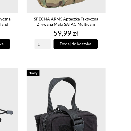
yczna
SPECNA ARMS Apteczka Taktyczna
land
Zrywana Mała SATAC Multicam
Cena
59,99 zł
ka
Dodaj do koszyka
Nowy