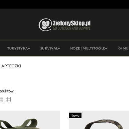
TURYSTYKA
SURVIVAL
NOŻE I MULTITOOLE
KAMU
APTECZKI
roduktów.
Nowy