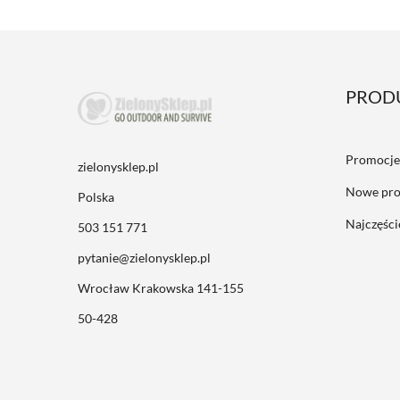
PROD
Promocje
zielonysklep.pl
Nowe pro
Polska
Najczęśc
503 151 771
pytanie@zielonysklep.pl
Wrocław Krakowska 141-155
50-428