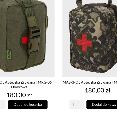
L Apteczka Zrywana TMRG-06
MASKPOL Apteczka Zrywana TM
Oliwkowa
Cena
180,00 zł
Cena
180,00 zł
Dodaj do koszyka
Dodaj do koszy