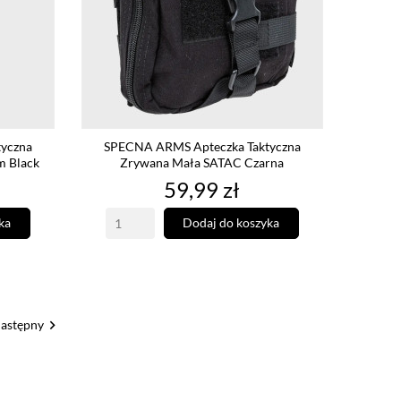
yczna
SPECNA ARMS Apteczka Taktyczna
m Black
Zrywana Mała SATAC Czarna
Cena
59,99 zł
ka
Dodaj do koszyka

astępny