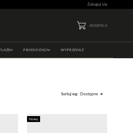
Zaloguj się
KOSZYK: 0
FLAŻE
PRODUCENCI
WYPRZEDAŻ

Dostępne
Sortuj wg:
Nowy