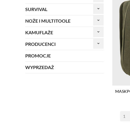
SURVIVAL
keyboard_arrow_down
NOŻE I MULTITOOLE
keyboard_arrow_down
KAMUFLAŻE
keyboard_arrow_down
PRODUCENCI
keyboard_arrow_down
PROMOCJE
WYPRZEDAŻ
MASKPO