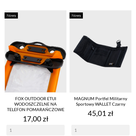
Nowy
Nowy
FOX OUTDOOR ETUI
MAGNUM Portfel Militarny
WODOSZCZELNE NA
Sportowy WALLET Czarny
TELEFON POMARAŃCZOWE
Cena
45,01 zł
Cena
17,00 zł