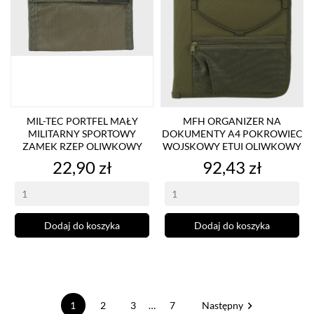
MIL-TEC PORTFEL MAŁY
MFH ORGANIZER NA
MILITARNY SPORTOWY
DOKUMENTY A4 POKROWIEC
ZAMEK RZEP OLIWKOWY
WOJSKOWY ETUI OLIWKOWY
Cena
Cena
22,90 zł
92,43 zł
Dodaj do koszyka
Dodaj do koszyka

1
2
3
…
7
Następny