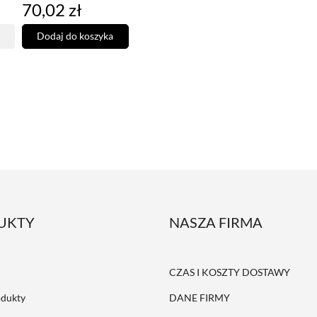
Cena
70,02 zł
Dodaj do koszyka
UKTY
NASZA FIRMA
CZAS I KOSZTY DOSTAWY
dukty
DANE FIRMY