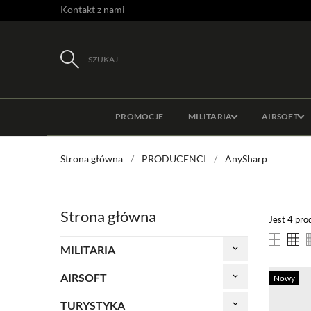
Kontakt z nami
SZUKAJ
PROMOCJE
MILITARIA
AIRSOFT
Strona główna
PRODUCENCI
AnySharp
Strona główna
Jest 4 pro
MILITARIA
keyboard_arrow_down
AIRSOFT
keyboard_arrow_down
Nowy
TURYSTYKA
keyboard_arrow_down