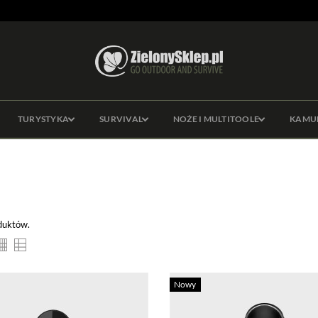
TURYSTYKA
SURVIVAL
NOŻE I MULTITOOLE
KAMU
duktów.
Nowy