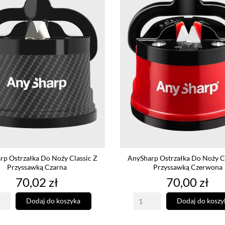
rp Ostrzałka Do Noży Classic Z
AnySharp Ostrzałka Do Noży Cl
Przyssawką Czarna
Przyssawką Czerwona
Cena
Cena
70,02 zł
70,00 zł
Dodaj do koszyka
Dodaj do koszy