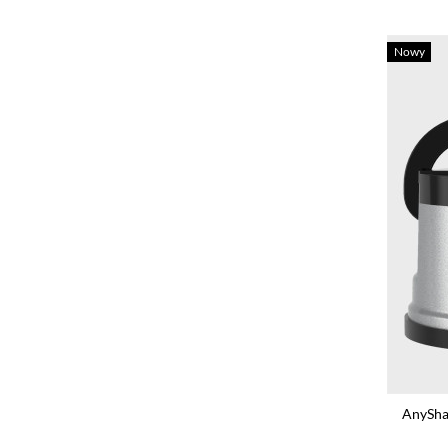
Nowy
AnySha