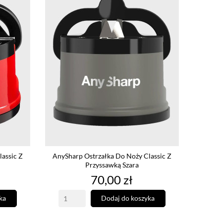
assic Z
AnySharp Ostrzałka Do Noży Classic Z
Przyssawką Szara
Cena
70,00 zł
ka
Dodaj do koszyka