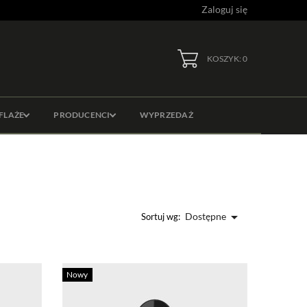
Zaloguj się
KOSZYK: 0
FLAŻE
PRODUCENCI
WYPRZEDAŻ

Dostępne
Sortuj wg:
Nowy