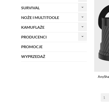
SURVIVAL
keyboard_arrow_down
NOŻE I MULTITOOLE
keyboard_arrow_down
KAMUFLAŻE
keyboard_arrow_down
PRODUCENCI
keyboard_arrow_down
PROMOCJE
WYPRZEDAŻ
AnySha