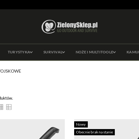
TURYSTYKA
SURVIVAL
NOŻE I MULTITOOLE
KAMU
WOJSKOWE
duktów.
Nowy
Obecnie brak na stanie