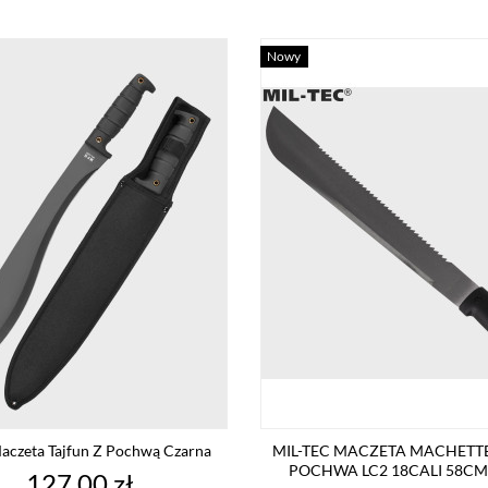
Nowy
czeta Tajfun Z Pochwą Czarna
MIL-TEC MACZETA MACHETTE
POCHWA LC2 18CALI 58CM
Cena
127,00 zł