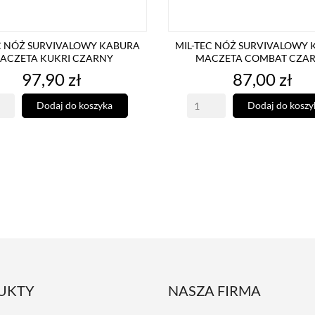
C NÓŻ SURVIVALOWY KABURA
MIL-TEC NÓŻ SURVIVALOWY
ACZETA KUKRI CZARNY
MACZETA COMBAT CZA
Cena
Cena
97,90 zł
87,00 zł
Dodaj do koszyka
Dodaj do koszy
UKTY
NASZA FIRMA