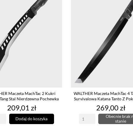
ER Maczeta MachTac 2 Kukri
WALTHER Maczeta MachTac 4 T
Tang Stal Nierdzewna Pochewka
Survivalowa Katana Tanto Z P
Cena
Cena
209,01 zł
269,00 zł
Obecnie brak 
Dodaj do koszyka
stanie