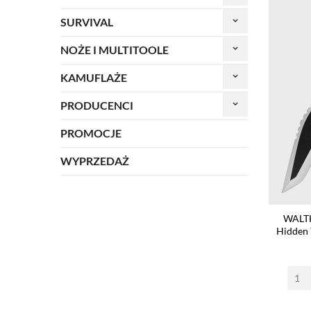
SURVIVAL
keyboard_arrow_down
NOŻE I MULTITOOLE
keyboard_arrow_down
KAMUFLAŻE
keyboard_arrow_down
PRODUCENCI
keyboard_arrow_down
PROMOCJE
WYPRZEDAŻ
WALTH
Hidden 