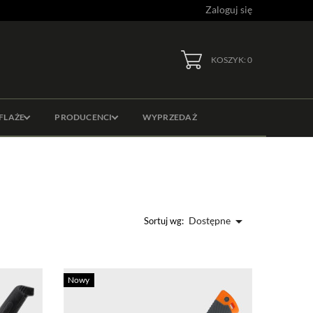
Zaloguj się
KOSZYK: 0
FLAŻE
PRODUCENCI
WYPRZEDAŻ

Dostępne
Sortuj wg:
Nowy