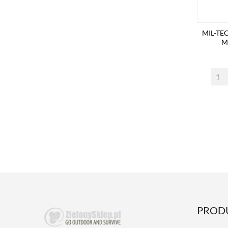
MIL-TE
M
PROD