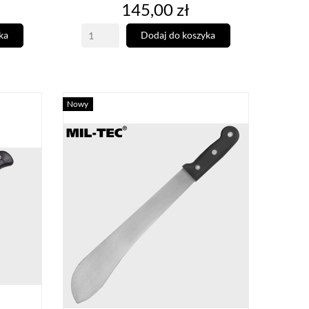
Cena
145,00 zł
ka
Dodaj do koszyka
Nowy