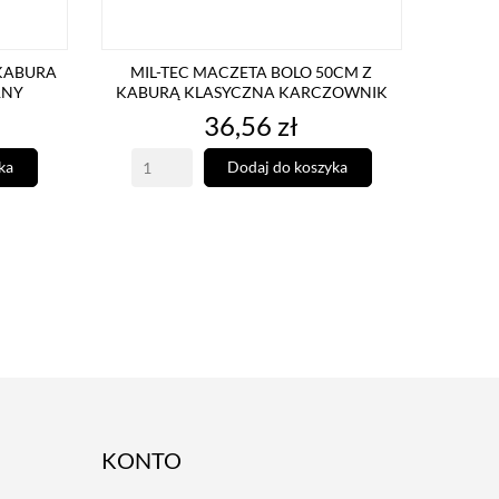
 KABURA
MIL-TEC MACZETA BOLO 50CM Z
RNY
KABURĄ KLASYCZNA KARCZOWNIK
Cena
36,56 zł
ka
Dodaj do koszyka
ACCOUNT