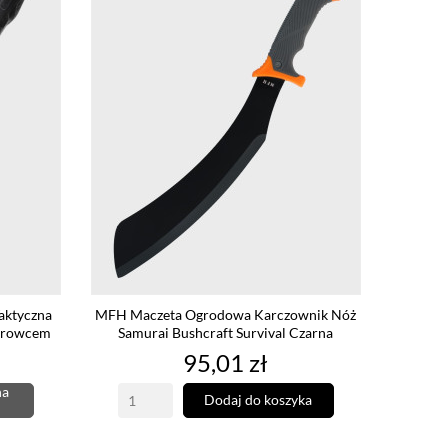
aktyczna
MFH Maczeta Ogrodowa Karczownik Nóż
okrowcem
Samurai Bushcraft Survival Czarna
Cena
95,01 zł
na
Dodaj do koszyka