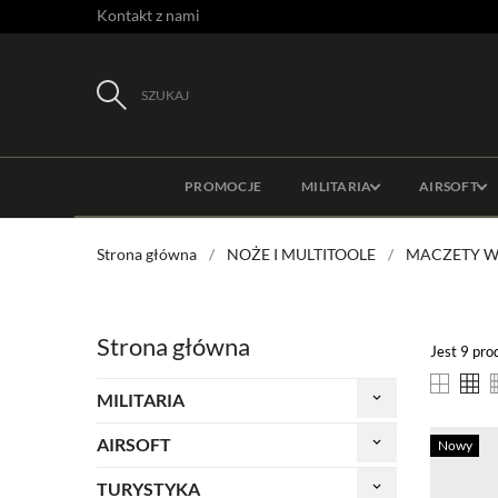
Kontakt z nami
SZUKAJ
PROMOCJE
MILITARIA
AIRSOFT
Strona główna
NOŻE I MULTITOOLE
MACZETY 
Strona główna
Jest 9 pro
MILITARIA
keyboard_arrow_down
AIRSOFT
keyboard_arrow_down
Nowy
TURYSTYKA
keyboard_arrow_down