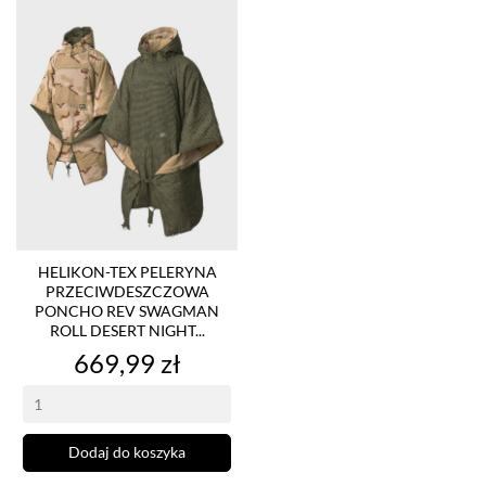
HELIKON-TEX PELERYNA
PRZECIWDESZCZOWA
PONCHO REV SWAGMAN
ROLL DESERT NIGHT...
Cena
669,99 zł
Dodaj do koszyka