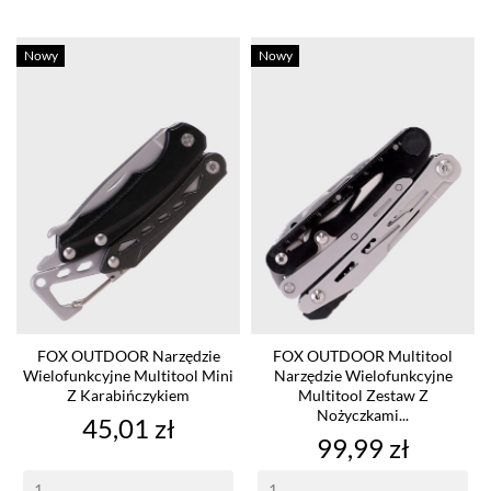
Nowy
Nowy
FOX OUTDOOR Narzędzie
FOX OUTDOOR Multitool
Wielofunkcyjne Multitool Mini
Narzędzie Wielofunkcyjne
Z Karabińczykiem
Multitool Zestaw Z
Nożyczkami...
Cena
45,01 zł
Cena
99,99 zł