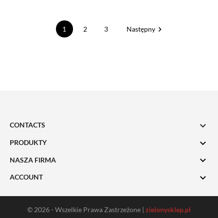

1
2
3
Następny

CONTACTS

PRODUKTY

NASZA FIRMA

ACCOUNT
© 2026 - Wszelkie Prawa Zastrzeżone |
zielonysklep.pl