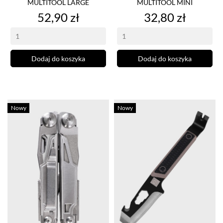
MULTITOOL LARGE
MULTITOOL MINI
Cena
Cena
52,90 zł
32,80 zł
Dodaj do koszyka
Dodaj do koszyka
Nowy
Nowy