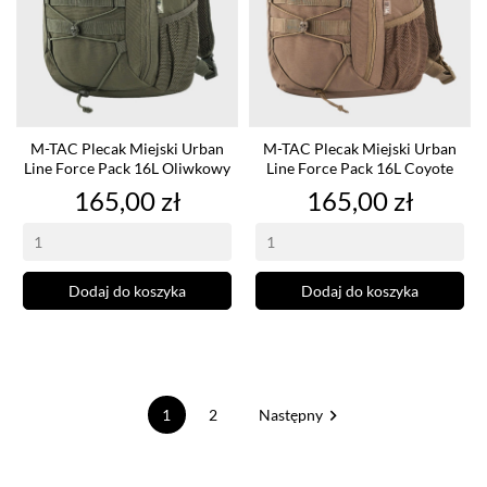
M-TAC Plecak Miejski Urban
M-TAC Plecak Miejski Urban
Line Force Pack 16L Oliwkowy
Line Force Pack 16L Coyote
Cena
Cena
165,00 zł
165,00 zł
Dodaj do koszyka
Dodaj do koszyka

1
2
Następny