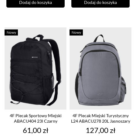
Dodaj do koszyka
Dodaj do koszyka
Nowy
Nowy
4F Plecak Sportowy Miejski
4F Plecak Miejski Turystyczny
ABACU404 23l Czarny
L24 ABACU278 20L Jasnoszary
Cena
Cena
61,00 zł
127,00 zł