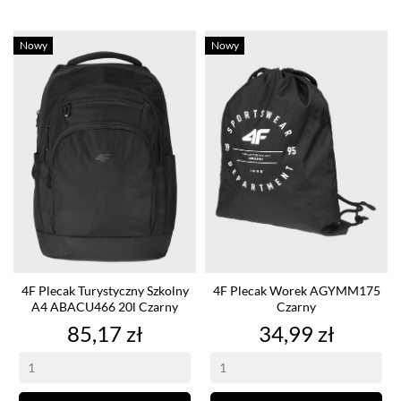
Nowy
Nowy
4F Plecak Turystyczny Szkolny
4F Plecak Worek AGYMM175
A4 ABACU466 20l Czarny
Czarny
Cena
Cena
85,17 zł
34,99 zł