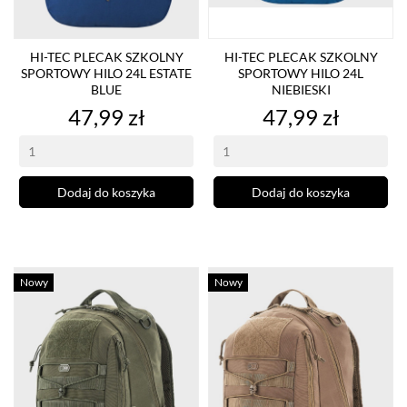
HI-TEC PLECAK SZKOLNY
HI-TEC PLECAK SZKOLNY
SPORTOWY HILO 24L ESTATE
SPORTOWY HILO 24L
BLUE
NIEBIESKI
Cena
Cena
47,99 zł
47,99 zł
Dodaj do koszyka
Dodaj do koszyka
Nowy
Nowy