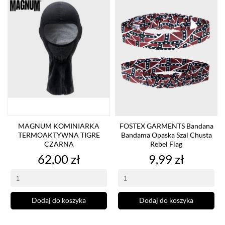
MAGNUM KOMINIARKA
FOSTEX GARMENTS Bandana
TERMOAKTYWNA TIGRE
Bandama Opaska Szal Chusta
CZARNA
Rebel Flag
Cena
Cena
62,00 zł
9,99 zł
Dodaj do koszyka
Dodaj do koszyka