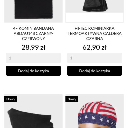
4F KOMIN BANDANA
HI-TEC KOMINIARKA
ABDAU148 CZARNY-
TERMOAKTYWNA CALDERA
CZERWONY
CZARNA
Cena
Cena
28,99 zł
62,90 zł
Dodaj do koszyka
Dodaj do koszyka
Nowy
Nowy