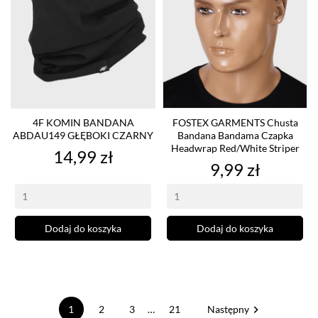
4F KOMIN BANDANA
FOSTEX GARMENTS Chusta
ABDAU149 GŁĘBOKI CZARNY
Bandana Bandama Czapka
Headwrap Red/white Striper
Cena
14,99 zł
Cena
9,99 zł
Dodaj do koszyka
Dodaj do koszyka

1
2
3
…
21
Następny