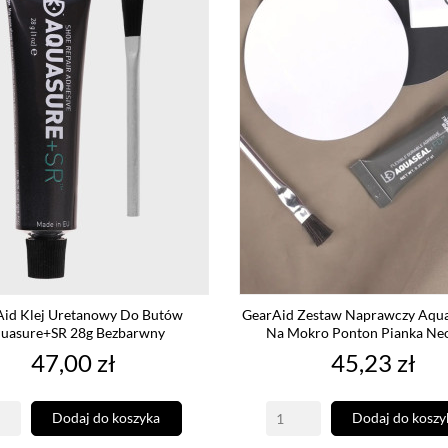
Aid Klej Uretanowy Do Butów
GearAid Zestaw Naprawczy Aqua
uasure+SR 28g Bezbarwny
Na Mokro Ponton Pianka Ne
Cena
Cena
47,00 zł
45,23 zł
Dodaj do koszyka
Dodaj do koszy