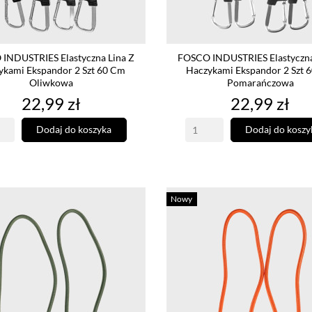
INDUSTRIES Elastyczna Lina Z
FOSCO INDUSTRIES Elastyczna
ykami Ekspandor 2 Szt 60 Cm
Haczykami Ekspandor 2 Szt 
Oliwkowa
Pomarańczowa
Cena
Cena
22,99 zł
22,99 zł
Dodaj do koszyka
Dodaj do koszy
Nowy