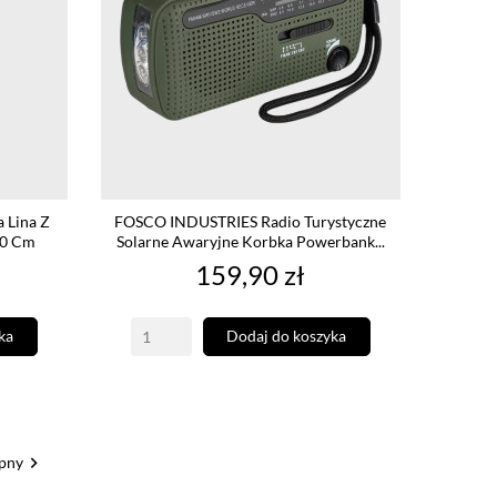
 Lina Z
FOSCO INDUSTRIES Radio Turystyczne
90 Cm
Solarne Awaryjne Korbka Powerbank...
Cena
159,90 zł
ka
Dodaj do koszyka

pny