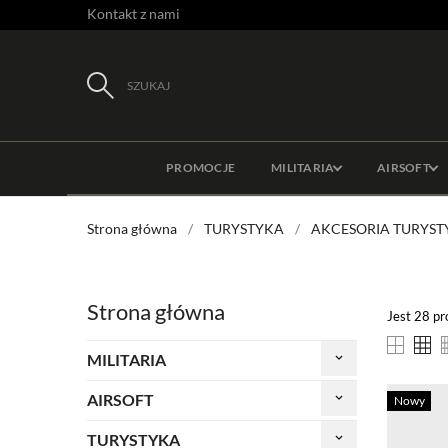
Kontakt z nami
SZUKAJ
PROMOCJE
MILITARIA
AIRSOFT
Strona główna
TURYSTYKA
AKCESORIA TURYST
Strona główna
Jest 28 p
MILITARIA
keyboard_arrow_down
AIRSOFT
keyboard_arrow_down
Nowy
TURYSTYKA
keyboard_arrow_down