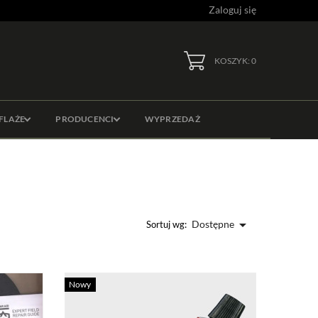
Zaloguj się
KOSZYK: 0
FLAŻE
PRODUCENCI
WYPRZEDAŻ

Dostępne
Sortuj wg:
Nowy