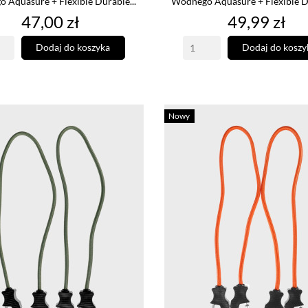
 Aquasure + Flexible Durable...
Wodnego Aquasure + Flexible Du
Cena
Cena
47,00 zł
49,99 zł
Dodaj do koszyka
Dodaj do koszy
Nowy