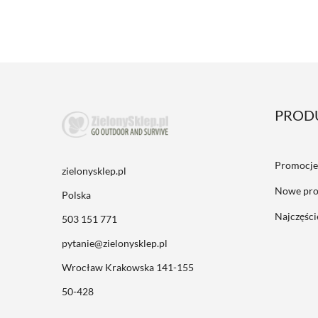
PROD
Promocje
zielonysklep.pl
Nowe pro
Polska
Najczęśc
503 151 771
pytanie@zielonysklep.pl
Wrocław Krakowska 141-155
50-428