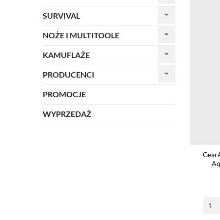
SURVIVAL
keyboard_arrow_down
NOŻE I MULTITOOLE
keyboard_arrow_down
KAMUFLAŻE
keyboard_arrow_down
PRODUCENCI
keyboard_arrow_down
PROMOCJE
WYPRZEDAŻ
Gear
Aq