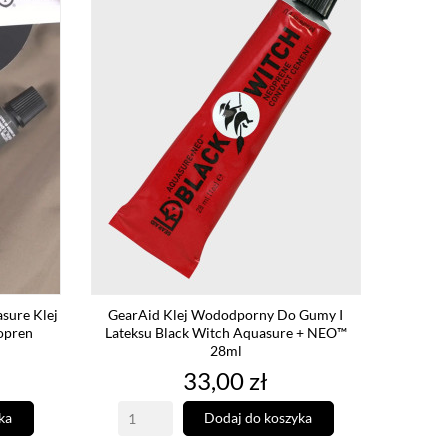
sure Klej
GearAid Klej Wododporny Do Gumy I
opren
Lateksu Black Witch Aquasure + NEO™
28ml
Cena
33,00 zł
ka
Dodaj do koszyka