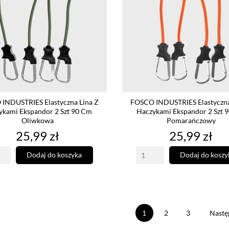
INDUSTRIES Elastyczna Lina Z
FOSCO INDUSTRIES Elastyczna
ykami Ekspandor 2 Szt 90 Cm
Haczykami Ekspandor 2 Szt 
Oliwkowa
Pomarańczowy
Cena
Cena
25,99 zł
25,99 zł
Dodaj do koszyka
Dodaj do koszy
1
2
3
Nastę