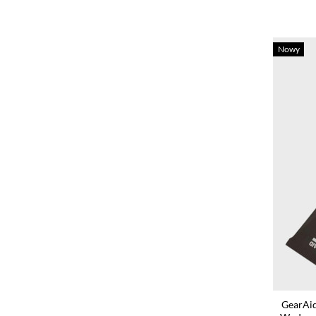
Nowy
GearAi