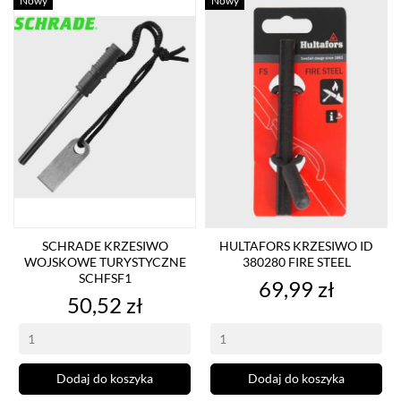
Nowy
Nowy
SCHRADE KRZESIWO
HULTAFORS KRZESIWO ID
WOJSKOWE TURYSTYCZNE
380280 FIRE STEEL
SCHFSF1
Cena
69,99 zł
Cena
50,52 zł
Dodaj do koszyka
Dodaj do koszyka