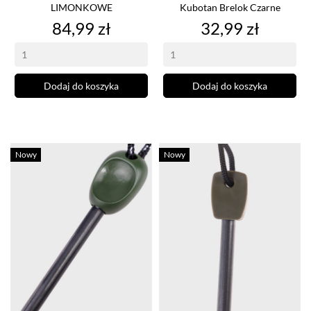
LIMONKOWE
Kubotan Brelok Czarne
Cena
Cena
84,99 zł
32,99 zł
Dodaj do koszyka
Dodaj do koszyka
Nowy
Nowy