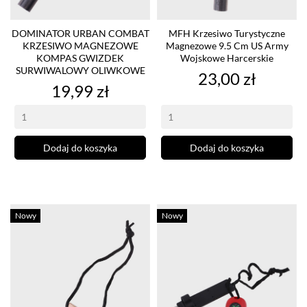
DOMINATOR URBAN COMBAT
MFH Krzesiwo Turystyczne
KRZESIWO MAGNEZOWE
Magnezowe 9.5 Cm US Army
KOMPAS GWIZDEK
Wojskowe Harcerskie
SURWIWALOWY OLIWKOWE
Cena
23,00 zł
Cena
19,99 zł
Dodaj do koszyka
Dodaj do koszyka
Nowy
Nowy