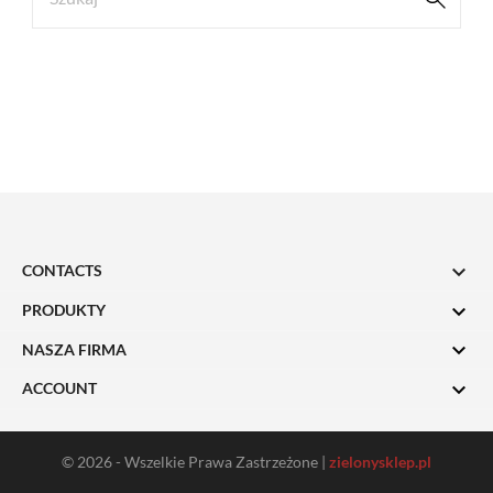

CONTACTS

PRODUKTY

NASZA FIRMA

ACCOUNT
© 2026 - Wszelkie Prawa Zastrzeżone |
zielonysklep.pl