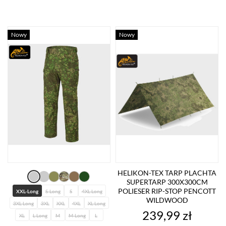
Nowy
Nowy
HELIKON-TEX TARP PLACHTA
SUPERTARP 300X300CM
POLIESER RIP-STOP PENCOTT
XXL-Long
S-Long
S
4XL-Long
WILDWOOD
3XL-Long
3XL
XXL
4XL
XL-Long
Cena
239,99 zł
XL
L-Long
M
M-Long
L