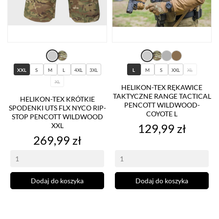
XXL
S
M
L
4XL
3XL
L
M
S
XXL
XL
XL
HELIKON-TEX RĘKAWICE
TAKTYCZNE RANGE TACTICAL
HELIKON-TEX KRÓTKIE
PENCOTT WILDWOOD-
SPODENKI UTS FLX NYCO RIP-
COYOTE L
STOP PENCOTT WILDWOOD
Cena
XXL
129,99 zł
Cena
269,99 zł
Dodaj do koszyka
Dodaj do koszyka