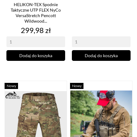
HELIKON-TEX Spodnie
Taktyczne UTP FLEX NyCo
VersaStretch Pencott
Wildwood...
Cena
299,98 zł
Dodaj do koszyka
Dodaj do koszyka
Nowy
Nowy