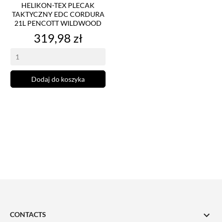
HELIKON-TEX PLECAK
TAKTYCZNY EDC CORDURA
21L PENCOTT WILDWOOD
Cena
319,98 zł
Dodaj do koszyka

CONTACTS