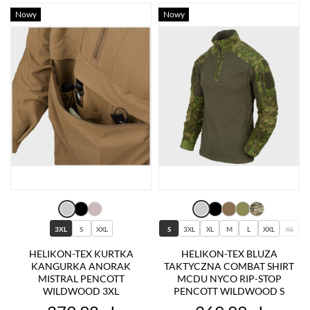
Nowy
Nowy
3XL
S
XXL
S
3XL
XL
M
L
XXL
XS
HELIKON-TEX KURTKA
HELIKON-TEX BLUZA
KANGURKA ANORAK
TAKTYCZNA COMBAT SHIRT
MISTRAL PENCOTT
MCDU NYCO RIP-STOP
WILDWOOD 3XL
PENCOTT WILDWOOD S