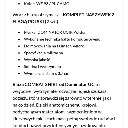
Kolor: WZ.93 / PL CAMO
Wraz z bluzą otrzymasz –
KOMPLET NASZYWEK Z
FLAGĄ POLSKI (2 szt.)
.
Marka: DOMINATOR UC®, Polska
Wykonanie techniką haftu komputerowego
Do mocowania na taśmach Velcro
Specyfikacja militarna
Wysoka jakość
Solidna i wytrzymała
Wymiary: 5,3 cm x 3,7 cm
Bluza COMBAT SHIRT od Dominator UC
to
wygodne i wytrzymałe rozwiązanie, jeśli szukasz
odzieży, która sprawdzi się zarówno w terenie, jak i
na co dzień. Dzięki anatomicznemu krojowi,
oddychającym materiałom i wzmocnieniom w
kluczowych miejscach masz pełną swobodę ruchów i
komfort nawet przy intensywnym użytkowaniu.