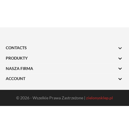

CONTACTS

PRODUKTY

NASZA FIRMA

ACCOUNT
© 2026 - Wszelkie Prawa Zastrzeżone |
zielonysklep.pl