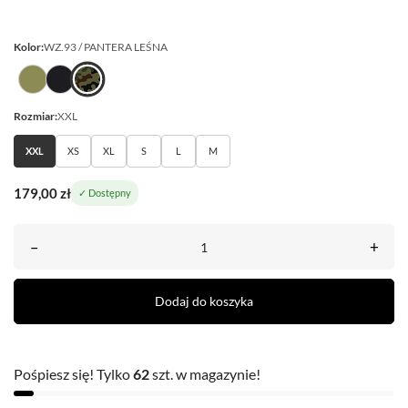
Kolor:
WZ.93 / PANTERA LEŚNA
Rozmiar:
XXL
XXL
XS
XL
S
L
M
179,00 zł
✓ Dostępny
–
+
Dodaj do koszyka
Pośpiesz się! Tylko
62
szt. w magazynie!