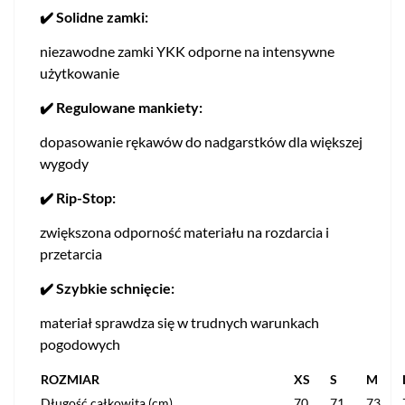
✔️ Solidne zamki:
niezawodne zamki YKK odporne na intensywne
użytkowanie
✔️ Regulowane mankiety:
dopasowanie rękawów do nadgarstków dla większej
wygody
✔️ Rip-Stop:
zwiększona odporność materiału na rozdarcia i
przetarcia
✔️ Szybkie schnięcie:
materiał sprawdza się w trudnych warunkach
pogodowych
ROZMIAR
XS
S
M
Długość całkowita (cm)
70
71
73