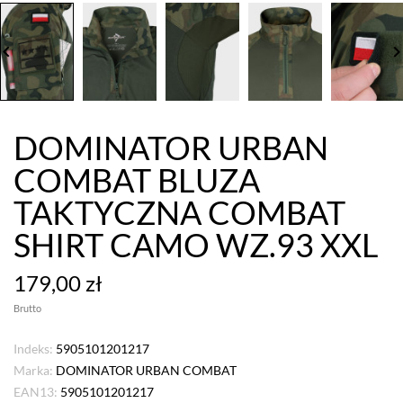
board_arrow_left
keyboard_arrow_
DOMINATOR URBAN
COMBAT BLUZA
TAKTYCZNA COMBAT
SHIRT CAMO WZ.93 XXL
179,00 zł
Brutto
Indeks:
5905101201217
Marka:
DOMINATOR URBAN COMBAT
EAN13:
5905101201217