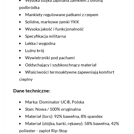
Wysoka stójka zapinana zamkiem z osłoną
podbródka
Mankiety regulowane patkami z rzepem
Solidne, markowe zamki YKK
Wysoka jakość i funkcjonalność
Specyfikacja militarna
Lekka i wygodna
Luźny krój
Wywietrzniki pod pachami
Oddychający i szybkoschnący materiał
Właściwości termoaktywne zapewniają komfort
cieplny
Dane techniczne:
Marka: Dominator UC®, Polska
Stan: Nowa / 100% oryginalna
Materiał (tors): 92% bawełna, 8% spandex
Materiał (stójka, barki, rękawy): 58% bawełna, 42%
poliester - zaplot Rip-Stop