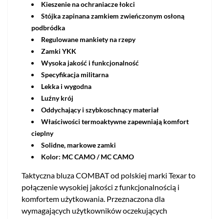
Kieszenie na ochraniacze łokci
Stójka zapinana zamkiem zwieńczonym osłoną
podbródka
Regulowane mankiety na rzepy
Zamki YKK
Wysoka jakość i funkcjonalność
Specyfikacja militarna
Lekka i wygodna
Luźny krój
Oddychający i szybkoschnący materiał
Właściwości termoaktywne zapewniają komfort
cieplny
Solidne, markowe zamki
Kolor: MC CAMO / MC CAMO
Taktyczna bluza COMBAT od polskiej marki Texar to
połączenie wysokiej jakości z funkcjonalnością i
komfortem użytkowania. Przeznaczona dla
wymagających użytkowników oczekujących