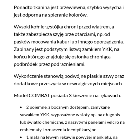
Ponadto tkanina jest przewiewna, szybko wysycha i
jest odporna na spieranie kolorów.
Wysoki kołnierz/stójka chroni przed wiatrem, a
także zabezpiecza szyję prze otarciami, np. od
pasków mocowania kabur lub innego oporządzenia.
Zapinany jest podszytym listwą zamkiem YKK, na
końcu którego znajduje się osłonka chroniąca
podbródek przez podrażnieniami.
Wykończenie stanowią podwójne płaskie szwy oraz
dodatkowe przeszycia w newralgicznych miejscach.
Model COMBAT posiada 3 kieszenie na rękawach:
2 pojemne, z bocznym dostępem, zamykane
suwakiem YKK, wyposażone w sloty np. na długopis
lub światło chemiczne, z naszytymi panelami velcro na
emblematy i oznaczenia identyfikacyjne
1 małą na lewym rękawie powyżej mankietu, na