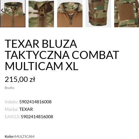
board_arrow_left
keyboard_arrow_
TEXAR BLUZA
TAKTYCZNA COMBAT
MULTICAM XL
215,00 zł
Brutto
Indeks:
5902414816008
Marka:
TEXAR
EAN13:
5902414816008
Kolor:
MULTICAM