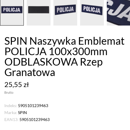
SPIN Naszywka Emblemat
POLICJA 100x300mm
ODBLASKOWA Rzep
Granatowa
25,55 zł
Brutto
Indeks:
5905101239463
Marka:
SPIN
EAN13:
5905101239463