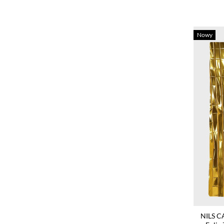
Nowy
NILS C