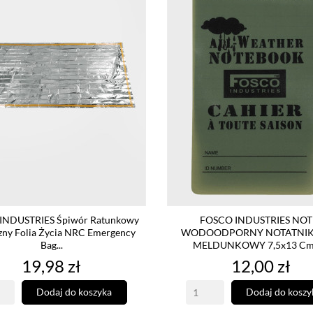
INDUSTRIES Śpiwór Ratunkowy
FOSCO INDUSTRIES NOT
zny Folia Życia NRC Emergency
WODOODPORNY NOTATNIK
Bag...
MELDUNKOWY 7,5x13 Cm 
Cena
Cena
19,98 zł
12,00 zł
Dodaj do koszyka
Dodaj do koszy