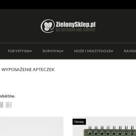
TURYSTYKA
SURVIVAL
NOŻE I MULTITOOLE
KAMU
WYPOSAŻENIE APTECZEK
roduktów.
Nowy