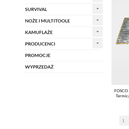
SURVIVAL
keyboard_arrow_down
NOŻE I MULTITOOLE
keyboard_arrow_down
KAMUFLAŻE
keyboard_arrow_down
PRODUCENCI
keyboard_arrow_down
PROMOCJE
WYPRZEDAŻ
FOSCO 
Termic