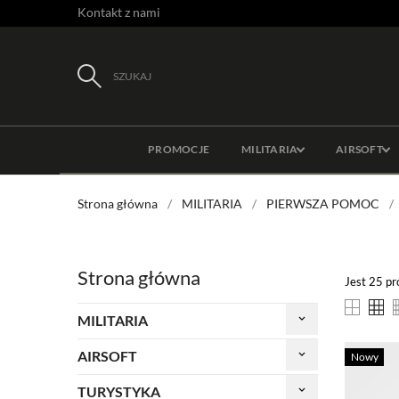
Kontakt z nami
SZUKAJ
PROMOCJE
MILITARIA
AIRSOFT
Strona główna
MILITARIA
PIERWSZA POMOC
Strona główna
Jest 25 p
MILITARIA
keyboard_arrow_down
AIRSOFT
keyboard_arrow_down
Nowy
TURYSTYKA
keyboard_arrow_down