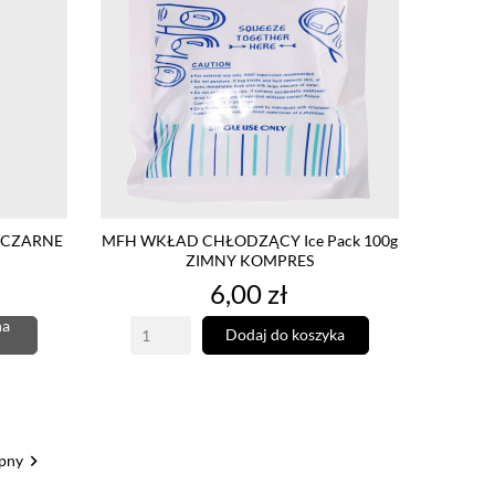
 CZARNE
MFH WKŁAD CHŁODZĄCY Ice Pack 100g
ZIMNY KOMPRES
Cena
6,00 zł
na
Dodaj do koszyka

pny