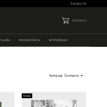
Zaloguj się
KOSZYK: 0
FLAŻE
PRODUCENCI
WYPRZEDAŻ

Dostępne
Sortuj wg:
Nowy