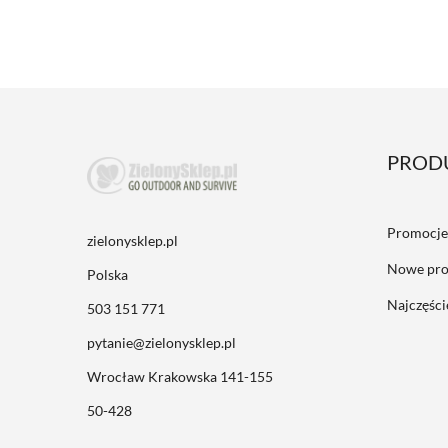
PROD
Promocje
zielonysklep.pl
Nowe pro
Polska
Najczęśc
503 151 771
pytanie@zielonysklep.pl
Wrocław Krakowska 141-155
50-428