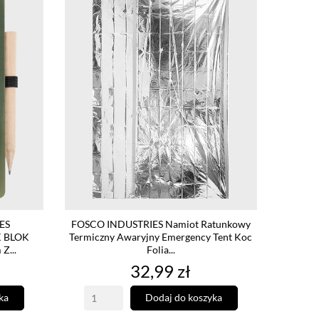
ES
FOSCO INDUSTRIES Namiot Ratunkowy
 BLOK
Termiczny Awaryjny Emergency Tent Koc
Z...
Folia...
Cena
32,99 zł
ka
Dodaj do koszyka