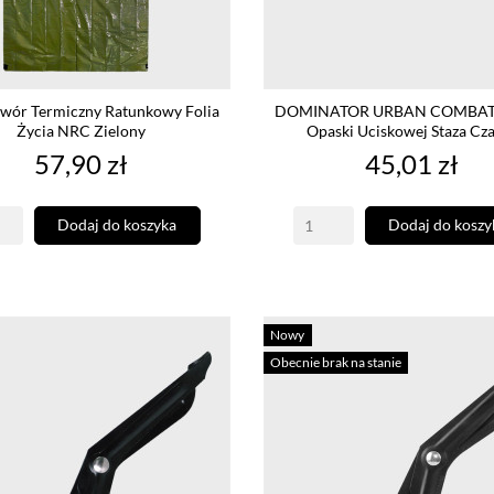
wór Termiczny Ratunkowy Folia
DOMINATOR URBAN COMBAT 
Życia NRC Zielony
Opaski Uciskowej Staza Cz
Cena
Cena
57,90 zł
45,01 zł
Dodaj do koszyka
Dodaj do koszy
Nowy
Obecnie brak na stanie