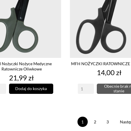
 Nożyczki Nożyce Medyczne
MFH NOŻYCZKI RATOWNICZE
Ratownicze Oliwkowe
Cena
14,00 zł
Cena
21,99 zł
Obecnie brak 
Dodaj do koszyka
stanie
1
2
3
Nastę