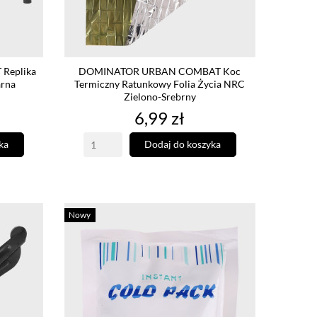
Replika
DOMINATOR URBAN COMBAT Koc
arna
Termiczny Ratunkowy Folia Życia NRC
Zielono-Srebrny
Cena
6,99 zł
ka
Dodaj do koszyka
Nowy